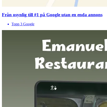
Från osynlig till #1 på Google utan en enda annons
Topp 3 Google