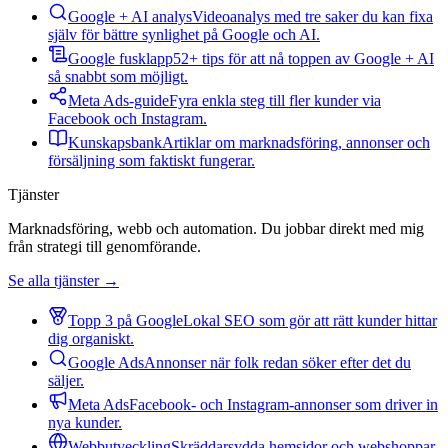
Google + AI analys
Videoanalys med tre saker du kan fixa
själv för bättre synlighet på Google och AI.
Google fusklapp
52+ tips för att nå toppen av Google + AI
så snabbt som möjligt.
Meta Ads-guide
Fyra enkla steg till fler kunder via
Facebook och Instagram.
Kunskapsbank
Artiklar om marknadsföring, annonser och
försäljning som faktiskt fungerar.
Tjänster
Marknadsföring, webb och automation. Du jobbar direkt med mig
från strategi till genomförande.
Se alla tjänster →
Topp 3 på Google
Lokal SEO som gör att rätt kunder hittar
dig organiskt.
Google Ads
Annonser när folk redan söker efter det du
säljer.
Meta Ads
Facebook- och Instagram-annonser som driver in
nya kunder.
Webbutveckling
Skräddarsydda hemsidor och webshoppar