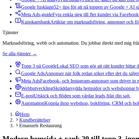
Google fusklapp
52+ tips för att nå toppen av Google + AI s
Meta Ads-guide
Fyra enkla steg till fler kunder via Faceboo
Kunskapsbank
Artiklar om marknadsföring, annonser och för
Tjänster
Marknadsföring, webb och automation. Du jobbar direkt med mig från 
Se alla tjänster →
Topp 3 på Google
Lokal SEO som gör att rätt kunder hittar d
Google Ads
Annonser när folk redan söker efter det du säljer
Meta Ads
Facebook- och Instagram-annonser som driver in 
Webbutveckling
Skräddarsydda hemsidor och webshoppar byg
E-post
Utskick och flöden som vårdar leads från din sajt.
Automation
Koppla ihop webshop, bokföring, CRM och bok
Hem
Kundberättelser
Emanuels Restaurang
Modern hemsida + rank 20 till topp 3, in