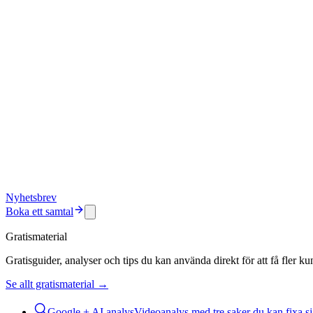
Nyhetsbrev
Boka ett samtal
Gratismaterial
Gratisguider, analyser och tips du kan använda direkt för att få fler k
Se allt gratismaterial →
Google + AI analys
Videoanalys med tre saker du kan fixa sj