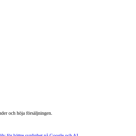
under och höja försäljningen.
älv för bättre synlighet på Google och AI.