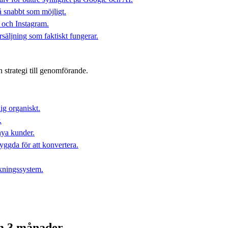
å snabbt som möjligt.
k och Instagram.
säljning som faktiskt fungerar.
strategi till genomförande.
ig organiskt.
.
nya kunder.
gda för att konvertera.
ningssystem.
om 3 månader