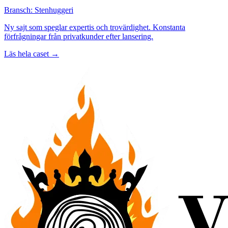
Bransch: Stenhuggeri
Ny sajt som speglar expertis och trovärdighet. Konstanta
förfrågningar från privatkunder efter lansering.
Läs hela caset →