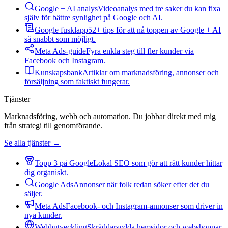
Google + AI analys
Videoanalys med tre saker du kan fixa
själv för bättre synlighet på Google och AI.
Google fusklapp
52+ tips för att nå toppen av Google + AI
så snabbt som möjligt.
Meta Ads-guide
Fyra enkla steg till fler kunder via
Facebook och Instagram.
Kunskapsbank
Artiklar om marknadsföring, annonser och
försäljning som faktiskt fungerar.
Tjänster
Marknadsföring, webb och automation. Du jobbar direkt med mig
från strategi till genomförande.
Se alla tjänster →
Topp 3 på Google
Lokal SEO som gör att rätt kunder hittar
dig organiskt.
Google Ads
Annonser när folk redan söker efter det du
säljer.
Meta Ads
Facebook- och Instagram-annonser som driver in
nya kunder.
Webbutveckling
Skräddarsydda hemsidor och webshoppar